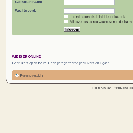
Gebruikersnaam:
Wachtwoord:
Log mij automatisch in bij ieder bezoek
Mij deze sessie niet weergeven in de lijst me
WIE IS ER ONLINE
Gebruikers op dit forum: Geen geregistreerde gebruikers en 1 gast
Forumoverzicht
Het forum van Proud2bme dra