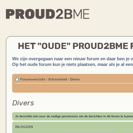
HET "OUDE" PROUD2BME
We zijn overgegaan naar een nieuw forum en daar ben je 
Op het oude forum kun je niets plaatsen, maar als je al ee
Forumoverzicht
‹
Schoonheid
‹
Divers
Divers
Je beschikt niet over de nodige permissies om de berichten in dit forum te kunne
INLOGGEN