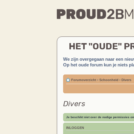
HET "OUDE" 
We zijn overgegaan naar een nieu
Op het oude forum kun je niets pla
Forumoverzicht
‹
Schoonheid
‹
Divers
Divers
Je beschikt niet over de nodige permissies om 
INLOGGEN