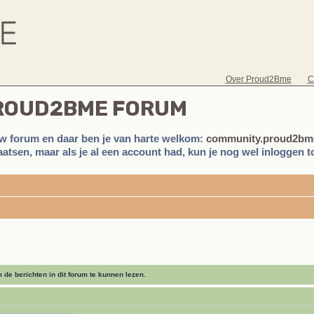
Over Proud2Bme
C
PROUD2BME FORUM
w forum en daar ben je van harte welkom:
community.proud2bme
atsen, maar als je al een account had, kun je nog wel inloggen to
de berichten in dit forum te kunnen lezen.