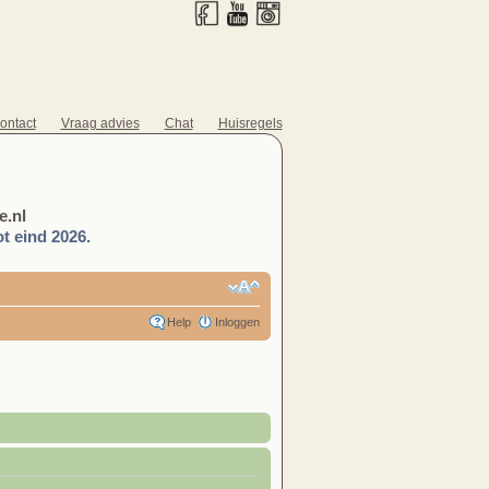
ontact
Vraag advies
Chat
Huisregels
.nl
t eind 2026.
Help
Inloggen