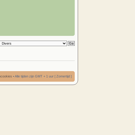
umcookies
• Alle tijden zijn GMT + 1 uur [ Zomertijd ]