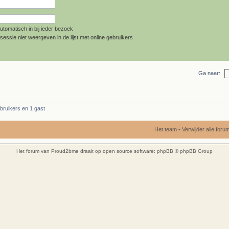
utomatisch in bij ieder bezoek
sessie niet weergeven in de lijst met online gebruikers
Ga naar:
bruikers en 1 gast
Het team
•
Verwijder alle for
Het forum van Proud2bme draait op open source software:
phpBB
© phpBB Group