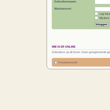
Gebruikersnaam:
Wachtwoord:
Log mij a
Mij deze 
WIE IS ER ONLINE
Gebruikers op dit forum: Geen geregistreerde ge
Forumoverzicht