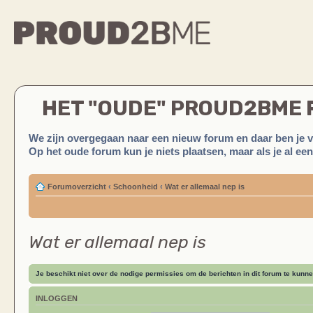
HET "OUDE" PROUD2BME
We zijn overgegaan naar een nieuw forum en daar ben je 
Op het oude forum kun je niets plaatsen, maar als je al ee
Forumoverzicht
‹
Schoonheid
‹
Wat er allemaal nep is
Wat er allemaal nep is
Je beschikt niet over de nodige permissies om de berichten in dit forum te kunne
INLOGGEN