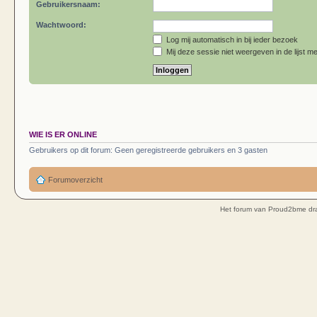
Gebruikersnaam:
Wachtwoord:
Log mij automatisch in bij ieder bezoek
Mij deze sessie niet weergeven in de lijst me
WIE IS ER ONLINE
Gebruikers op dit forum: Geen geregistreerde gebruikers en 3 gasten
Forumoverzicht
Het forum van Proud2bme dra