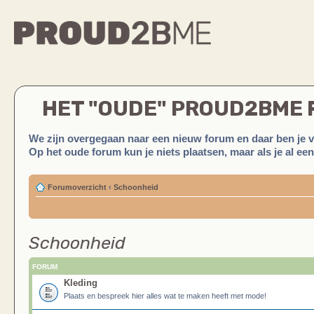
HET "OUDE" PROUD2BME
We zijn overgegaan naar een nieuw forum en daar ben je 
Op het oude forum kun je niets plaatsen, maar als je al ee
Forumoverzicht
‹
Schoonheid
Schoonheid
FORUM
Kleding
Plaats en bespreek hier alles wat te maken heeft met mode!