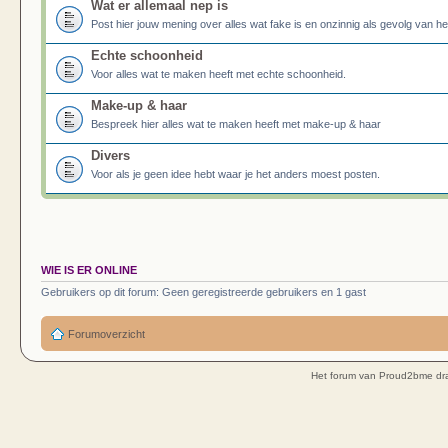
Wat er allemaal nep is
Post hier jouw mening over alles wat fake is en onzinnig als gevolg van h
Echte schoonheid
Voor alles wat te maken heeft met echte schoonheid.
Make-up & haar
Bespreek hier alles wat te maken heeft met make-up & haar
Divers
Voor als je geen idee hebt waar je het anders moest posten.
WIE IS ER ONLINE
Gebruikers op dit forum: Geen geregistreerde gebruikers en 1 gast
Forumoverzicht
Het forum van Proud2bme dra