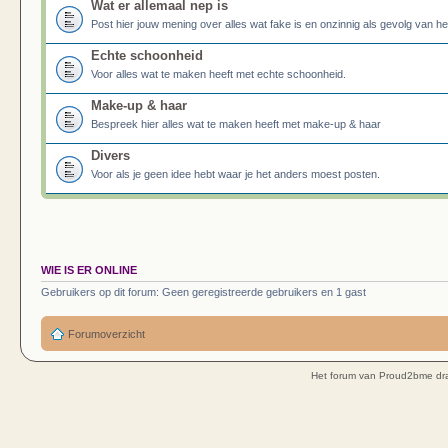
Wat er allemaal nep is
Post hier jouw mening over alles wat fake is en onzinnig als gevolg van h
Echte schoonheid
Voor alles wat te maken heeft met echte schoonheid.
Make-up & haar
Bespreek hier alles wat te maken heeft met make-up & haar
Divers
Voor als je geen idee hebt waar je het anders moest posten.
WIE IS ER ONLINE
Gebruikers op dit forum: Geen geregistreerde gebruikers en 1 gast
Forumoverzicht
Het forum van Proud2bme dra