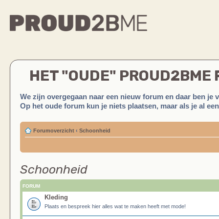
HET "OUDE" PROUD2BME
We zijn overgegaan naar een nieuw forum en daar ben je 
Op het oude forum kun je niets plaatsen, maar als je al ee
Forumoverzicht
‹
Schoonheid
Schoonheid
FORUM
Kleding
Plaats en bespreek hier alles wat te maken heeft met mode!