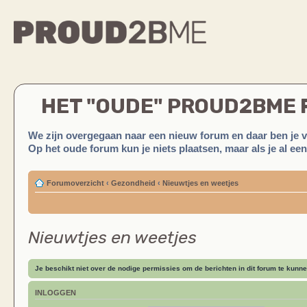
HET "OUDE" PROUD2BME
We zijn overgegaan naar een nieuw forum en daar ben je 
Op het oude forum kun je niets plaatsen, maar als je al ee
Forumoverzicht
‹
Gezondheid
‹
Nieuwtjes en weetjes
Nieuwtjes en weetjes
Je beschikt niet over de nodige permissies om de berichten in dit forum te kunne
INLOGGEN