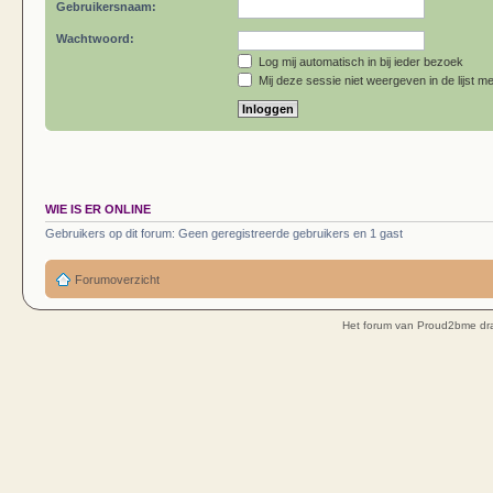
Gebruikersnaam:
Wachtwoord:
Log mij automatisch in bij ieder bezoek
Mij deze sessie niet weergeven in de lijst me
WIE IS ER ONLINE
Gebruikers op dit forum: Geen geregistreerde gebruikers en 1 gast
Forumoverzicht
Het forum van Proud2bme dra