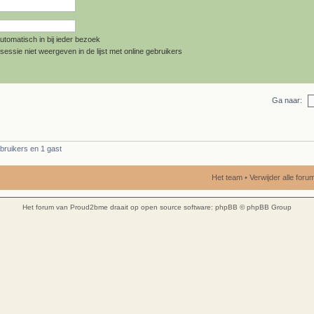
utomatisch in bij ieder bezoek
sessie niet weergeven in de lijst met online gebruikers
Ga naar:
bruikers en 1 gast
Het team
•
Verwijder alle for
Het forum van Proud2bme draait op open source software:
phpBB
© phpBB Group