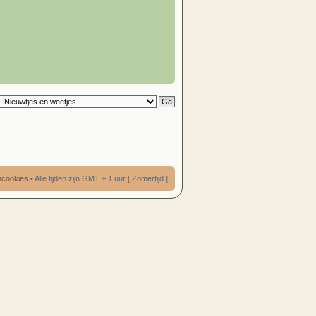
umcookies
• Alle tijden zijn GMT + 1 uur [ Zomertijd ]