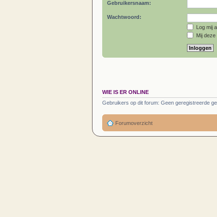
Gebruikersnaam:
Wachtwoord:
Log mij a
Mij deze 
WIE IS ER ONLINE
Gebruikers op dit forum: Geen geregistreerde ge
Forumoverzicht