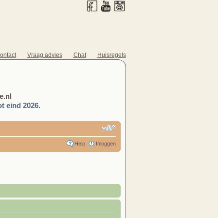
ontact
Vraag advies
Chat
Huisregels
.nl
t eind 2026.
Help
Inloggen