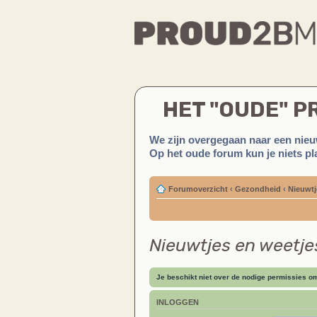
HET "OUDE" 
We zijn overgegaan naar een nieu
Op het oude forum kun je niets pla
Forumoverzicht
‹
Gezondheid
‹
Nieuwtj
Nieuwtjes en weetje
Je beschikt niet over de nodige permissies om 
INLOGGEN