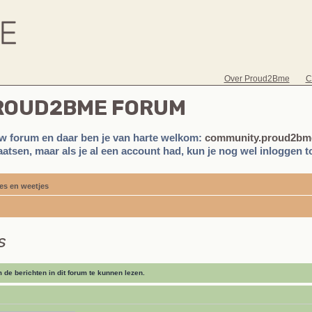
Over Proud2Bme
C
PROUD2BME FORUM
w forum en daar ben je van harte welkom:
community.proud2bme
atsen, maar als je al een account had, kun je nog wel inloggen to
es en weetjes
s
de berichten in dit forum te kunnen lezen.