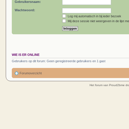
Gebruikersnaam:
Wachtwoord:
Log mij automatisch in bij ieder bezoek
Mij deze sessie niet weergeven in de lijst me
WIE IS ER ONLINE
Gebruikers op dit forum: Geen geregistreerde gebruikers en 1 gast
Forumoverzicht
Het forum van Proud2bme dra