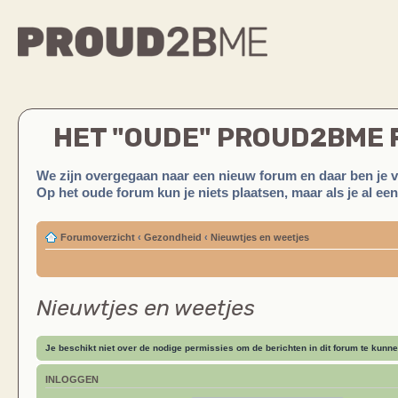
HET "OUDE" PROUD2BME
We zijn overgegaan naar een nieuw forum en daar ben je 
Op het oude forum kun je niets plaatsen, maar als je al ee
Forumoverzicht
‹
Gezondheid
‹
Nieuwtjes en weetjes
Nieuwtjes en weetjes
Je beschikt niet over de nodige permissies om de berichten in dit forum te kunne
INLOGGEN