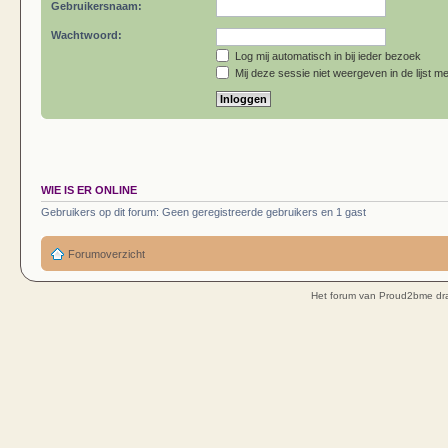
Gebruikersnaam:
Wachtwoord:
Log mij automatisch in bij ieder bezoek
Mij deze sessie niet weergeven in de lijst me
WIE IS ER ONLINE
Gebruikers op dit forum: Geen geregistreerde gebruikers en 1 gast
Forumoverzicht
Het forum van Proud2bme dra