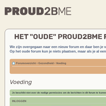
HET "OUDE" PROUD2BME
We zijn overgegaan naar een nieuw forum en daar ben je 
Op het oude forum kun je niets plaatsen, maar als je al ee
Forumoverzicht
‹
Gezondheid
‹
Voeding
Voeding
Je beschikt niet over de nodige permissies om de berichten in dit forum te kunne
INLOGGEN