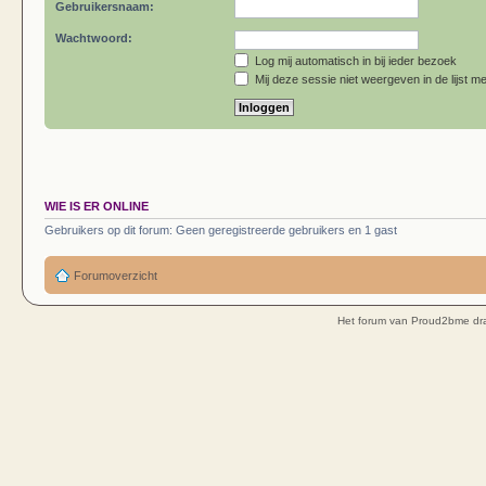
Gebruikersnaam:
Wachtwoord:
Log mij automatisch in bij ieder bezoek
Mij deze sessie niet weergeven in de lijst me
WIE IS ER ONLINE
Gebruikers op dit forum: Geen geregistreerde gebruikers en 1 gast
Forumoverzicht
Het forum van Proud2bme dra