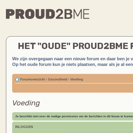
HET "OUDE" PROUD2BME
We zijn overgegaan naar een nieuw forum en daar ben je 
Op het oude forum kun je niets plaatsen, maar als je al ee
Forumoverzicht
‹
Gezondheid
‹
Voeding
Voeding
Je beschikt niet over de nodige permissies om de berichten in dit forum te kunne
INLOGGEN