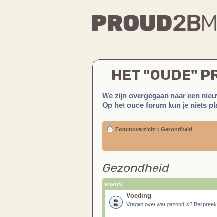
HET "OUDE" 
We zijn overgegaan naar een nieu
Op het oude forum kun je niets pla
Forumoverzicht
‹
Gezondheid
Gezondheid
FORUM
Voeding
Vragen over wat gezond is? Bespreek het