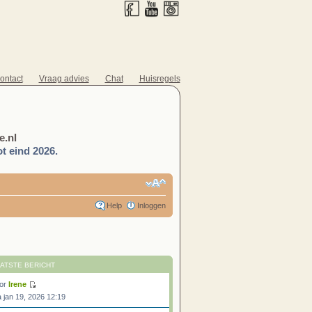
ontact
Vraag advies
Chat
Huisregels
.nl
t eind 2026.
Help
Inloggen
ATSTE BERICHT
or
Irene
 jan 19, 2026 12:19