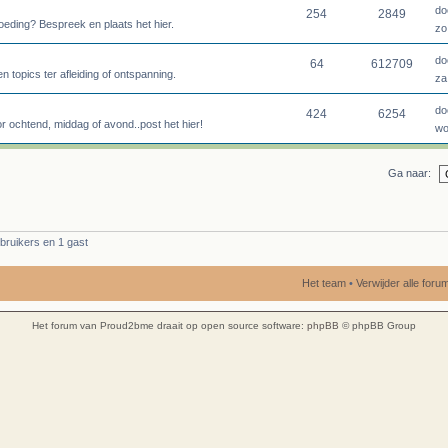
do
254
2849
oeding? Bespreek en plaats het hier.
zo
do
64
612709
topics ter afleiding of ontspanning.
za
do
424
6254
or ochtend, middag of avond..post het hier!
wo
Ga naar:
bruikers en 1 gast
Het team
•
Verwijder alle for
Het forum van Proud2bme draait op open source software:
phpBB
© phpBB Group