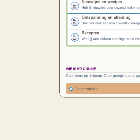
Nieuwtjes en weetjes
Heb jij nieuwtjes over gezondheid en v
Ontspanning en afleiding
Doe hier mee aan leuke voedingsvragen 
Recepten
Weet jij een lekkere voedingcreatie vo
WIE IS ER ONLINE
Gebruikers op dit forum: Geen geregistreerde ge
Forumoverzicht