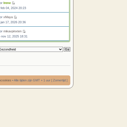
or
Irene
 feb 04, 2024 20:23
or
xMaya
 jan 17, 2026 20:36
or
mikavpinxten
 nov 12, 2025 18:31
umcookies
• Alle tijden zijn GMT + 1 uur [ Zomertijd ]