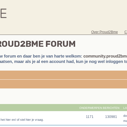
Over Proud2Bme
C
PROUD2BME FORUM
w forum en daar ben je van harte welkom:
community.proud2bme
atsen, maar als je al een account had, kun je nog wel inloggen to
ONDERWERPEN
BERICHTEN
LA
do
1171
130981
 hier en/ of stel hier je vraag.
ma