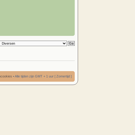
umcookies
• Alle tijden zijn GMT + 1 uur [ Zomertijd ]