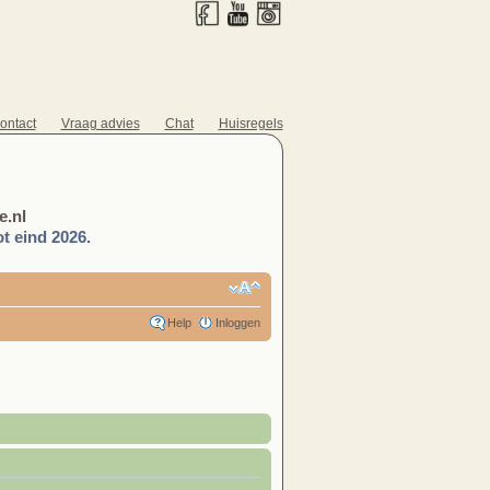
ontact
Vraag advies
Chat
Huisregels
.nl
t eind 2026.
Help
Inloggen