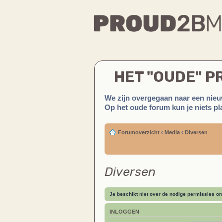
HET "OUDE" 
We zijn overgegaan naar een nieu
Op het oude forum kun je niets pla
Forumoverzicht
‹
Media
‹
Diversen
Diversen
Je beschikt niet over de nodige permissies om 
INLOGGEN