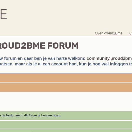
Over Proud2Bme
C
PROUD2BME FORUM
w forum en daar ben je van harte welkom:
community.proud2bme
atsen, maar als je al een account had, kun je nog wel inloggen to
de berichten in dit forum te kunnen lezen.