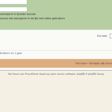
utomatisch in bij ieder bezoek
sessie niet weergeven in de lijst met online gebruikers
Ga naar:
bruikers en 1 gast
Het team
•
Verwijder alle for
Het forum van Proud2bme draait op open source software:
phpBB
© phpBB Group