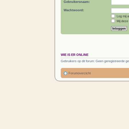
Gebruikersnaam:
Wachtwoord:
Log mij a
Mij deze 
WIE IS ER ONLINE
Gebruikers op dit forum: Geen geregistreerde ge
Forumoverzicht