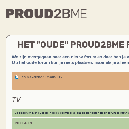
HET "OUDE" PROUD2BME
We zijn overgegaan naar een nieuw forum en daar ben je 
Op het oude forum kun je niets plaatsen, maar als je al ee
Forumoverzicht
‹
Media
‹
TV
TV
Je beschikt niet over de nodige permissies om de berichten in dit forum te kunne
INLOGGEN