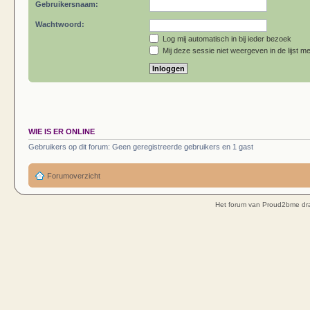
Gebruikersnaam:
Wachtwoord:
Log mij automatisch in bij ieder bezoek
Mij deze sessie niet weergeven in de lijst me
WIE IS ER ONLINE
Gebruikers op dit forum: Geen geregistreerde gebruikers en 1 gast
Forumoverzicht
Het forum van Proud2bme dra