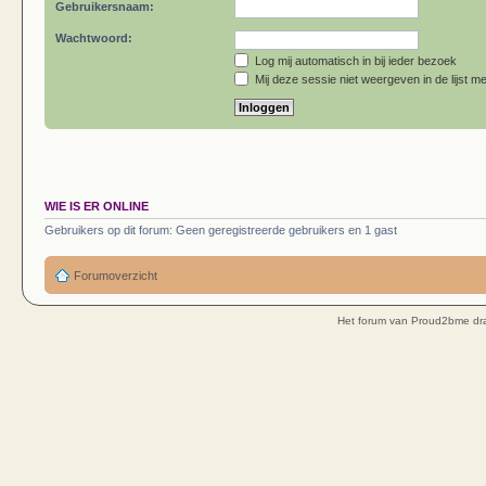
Gebruikersnaam:
Wachtwoord:
Log mij automatisch in bij ieder bezoek
Mij deze sessie niet weergeven in de lijst me
WIE IS ER ONLINE
Gebruikers op dit forum: Geen geregistreerde gebruikers en 1 gast
Forumoverzicht
Het forum van Proud2bme dra