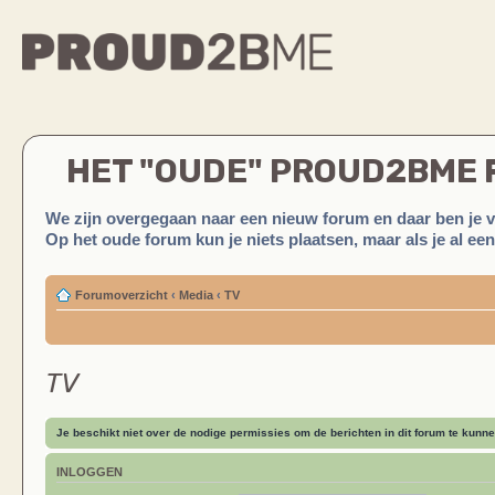
HET "OUDE" PROUD2BME
We zijn overgegaan naar een nieuw forum en daar ben je 
Op het oude forum kun je niets plaatsen, maar als je al ee
Forumoverzicht
‹
Media
‹
TV
TV
Je beschikt niet over de nodige permissies om de berichten in dit forum te kunne
INLOGGEN