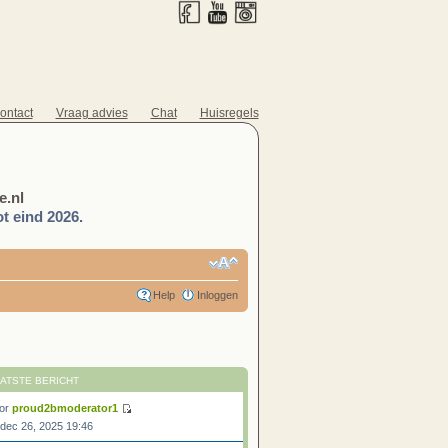
ontact
Vraag advies
Chat
Huisregels
.nl
t eind 2026.
Help
Inloggen
ATSTE BERICHT
or
proud2bmoderator1
 dec 26, 2025 19:46