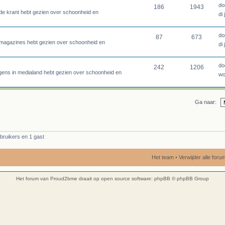
do
186
1943
n de krant hebt gezien over schoonheid en
di
do
87
673
in magazines hebt gezien over schoonheid en
di
do
242
1206
rgens in medialand hebt gezien over schoonheid en
wo
Ga naar:
bruikers en 1 gast
Het team
•
Verwijder alle for
Het forum van Proud2bme draait op open source software:
phpBB
© phpBB Group