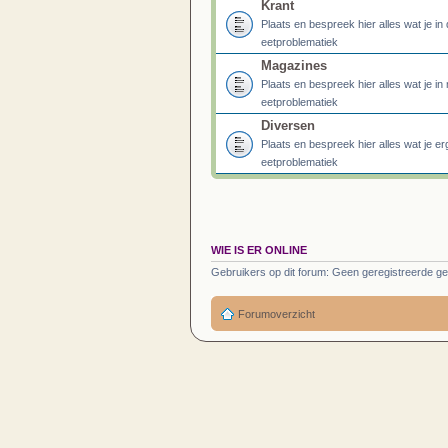
Krant
Plaats en bespreek hier alles wat je i
eetproblematiek
Magazines
Plaats en bespreek hier alles wat je 
eetproblematiek
Diversen
Plaats en bespreek hier alles wat je e
eetproblematiek
WIE IS ER ONLINE
Gebruikers op dit forum: Geen geregistreerde ge
Forumoverzicht