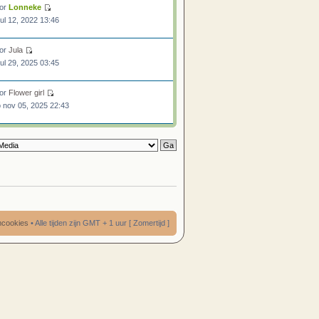
or
Lonneke
 jul 12, 2022 13:46
or
Jula
 jul 29, 2025 03:45
or
Flower girl
 nov 05, 2025 22:43
umcookies
• Alle tijden zijn GMT + 1 uur [ Zomertijd ]