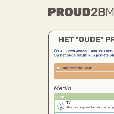
HET "OUDE" 
We zijn overgegaan naar een nieu
Op het oude forum kun je niets pla
Forumoverzicht
‹
Media
Media
FORUM
TV
Plaats en bespreek hier alles wat je o