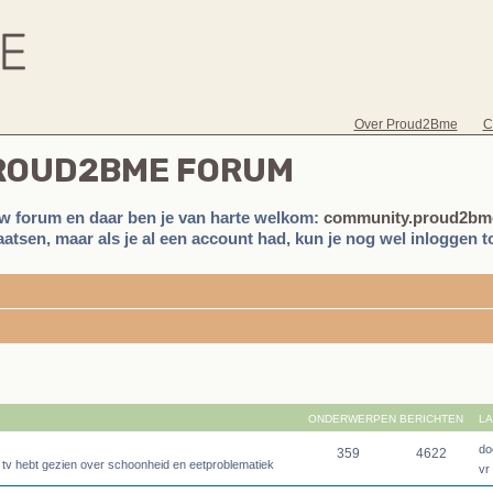
Over Proud2Bme
C
PROUD2BME FORUM
w forum en daar ben je van harte welkom:
community.proud2bme
atsen, maar als je al een account had, kun je nog wel inloggen to
ONDERWERPEN
BERICHTEN
LA
do
359
4622
p tv hebt gezien over schoonheid en eetproblematiek
vr