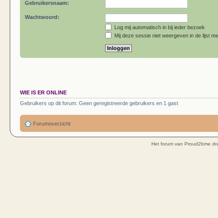
Gebruikersnaam:
Wachtwoord:
Log mij automatisch in bij ieder bezoek
Mij deze sessie niet weergeven in de lijst me
WIE IS ER ONLINE
Gebruikers op dit forum: Geen geregistreerde gebruikers en 1 gast
Forumoverzicht
Het forum van Proud2bme dra