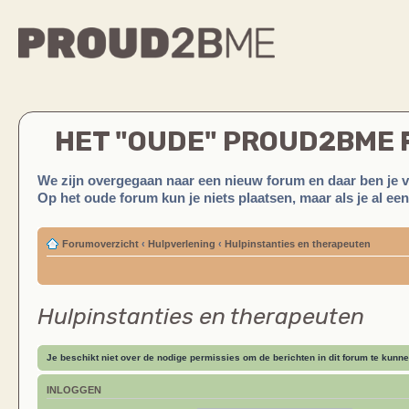
HET "OUDE" PROUD2BME
We zijn overgegaan naar een nieuw forum en daar ben je 
Op het oude forum kun je niets plaatsen, maar als je al ee
Forumoverzicht
‹
Hulpverlening
‹
Hulpinstanties en therapeuten
Hulpinstanties en therapeuten
Je beschikt niet over de nodige permissies om de berichten in dit forum te kunne
INLOGGEN