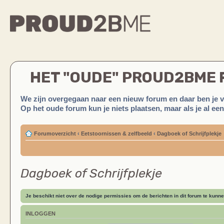
HET "OUDE" PROUD2BME
We zijn overgegaan naar een nieuw forum en daar ben je 
Op het oude forum kun je niets plaatsen, maar als je al ee
Forumoverzicht
‹
Eetstoornissen & zelfbeeld
‹
Dagboek of Schrijfplekje
Dagboek of Schrijfplekje
Je beschikt niet over de nodige permissies om de berichten in dit forum te kunne
INLOGGEN