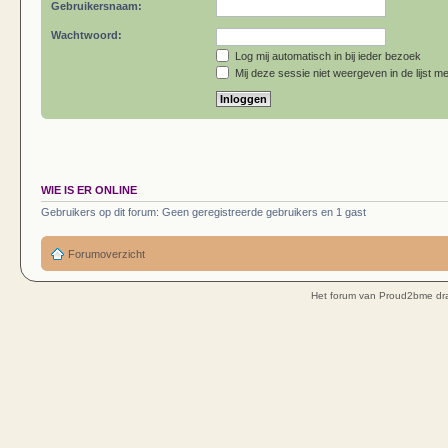
Gebruikersnaam:
Wachtwoord:
Log mij automatisch in bij ieder bezoek
Mij deze sessie niet weergeven in de lijst me
WIE IS ER ONLINE
Gebruikers op dit forum: Geen geregistreerde gebruikers en 1 gast
Forumoverzicht
Het forum van Proud2bme dra