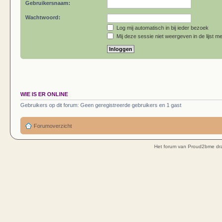
Gebruikersnaam:
Wachtwoord:
Log mij automatisch in bij ieder bezoek
Mij deze sessie niet weergeven in de lijst me
WIE IS ER ONLINE
Gebruikers op dit forum: Geen geregistreerde gebruikers en 1 gast
Forumoverzicht
Het forum van Proud2bme dra