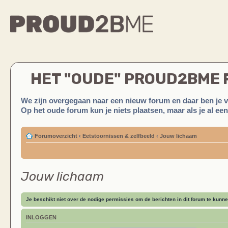
HET "OUDE" PROUD2BME
We zijn overgegaan naar een nieuw forum en daar ben je 
Op het oude forum kun je niets plaatsen, maar als je al ee
Forumoverzicht
‹
Eetstoornissen & zelfbeeld
‹
Jouw lichaam
Jouw lichaam
Je beschikt niet over de nodige permissies om de berichten in dit forum te kunne
INLOGGEN