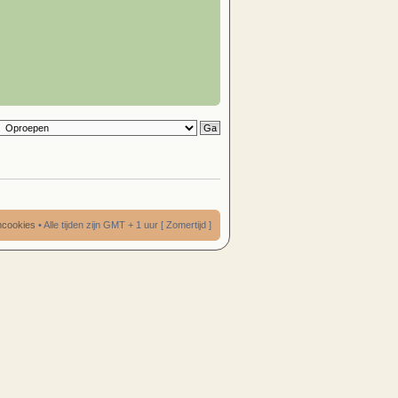
umcookies
• Alle tijden zijn GMT + 1 uur [ Zomertijd ]