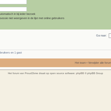
utomatisch in bij ieder bezoek
sessie niet weergeven in de lijst met online gebruikers
Ga naar:
bruikers en 1 gast
Het team
•
Verwijder alle for
Het forum van Proud2bme draait op open source software:
phpBB
© phpBB Group