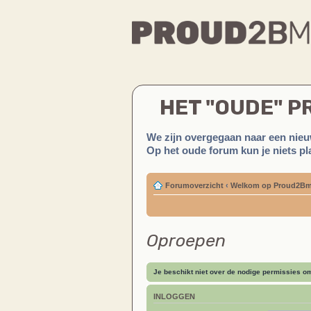
HET "OUDE" 
We zijn overgegaan naar een nieu
Op het oude forum kun je niets pla
Forumoverzicht
‹
Welkom op Proud2Bm
Oproepen
Je beschikt niet over de nodige permissies om 
INLOGGEN