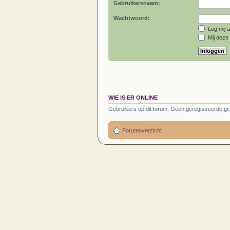
Gebruikersnaam:
Wachtwoord:
Log mij a
Mij deze 
WIE IS ER ONLINE
Gebruikers op dit forum: Geen geregistreerde ge
Forumoverzicht