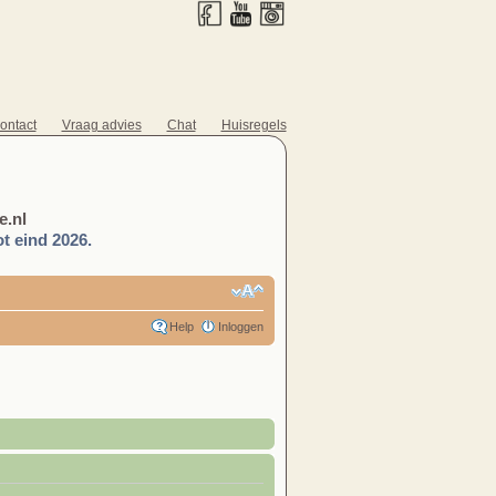
ontact
Vraag advies
Chat
Huisregels
.nl
t eind 2026.
Help
Inloggen