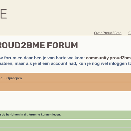
Over Proud2Bme
C
PROUD2BME FORUM
w forum en daar ben je van harte welkom:
community.proud2bme
atsen, maar als je al een account had, kun je nog wel inloggen to
e!
‹
Oproepen
de berichten in dit forum te kunnen lezen.