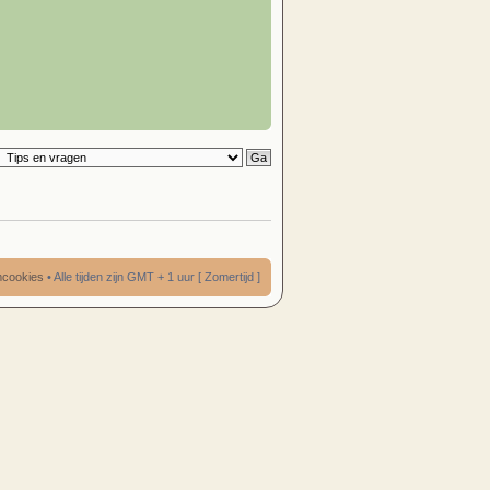
umcookies
• Alle tijden zijn GMT + 1 uur [ Zomertijd ]