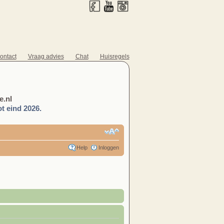
ontact
Vraag advies
Chat
Huisregels
.nl
t eind 2026.
Help
Inloggen