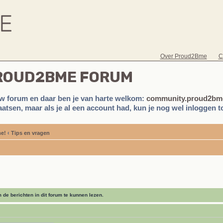
Over Proud2Bme
C
PROUD2BME FORUM
w forum en daar ben je van harte welkom:
community.proud2bme
atsen, maar als je al een account had, kun je nog wel inloggen to
e!
‹
Tips en vragen
de berichten in dit forum te kunnen lezen.