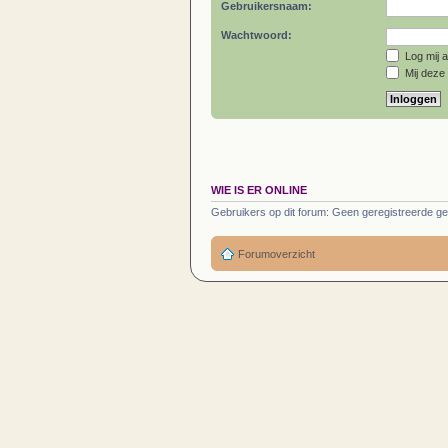
Gebruikersnaam:
Wachtwoord:
Log mij a
Mij deze 
WIE IS ER ONLINE
Gebruikers op dit forum: Geen geregistreerde ge
Forumoverzicht