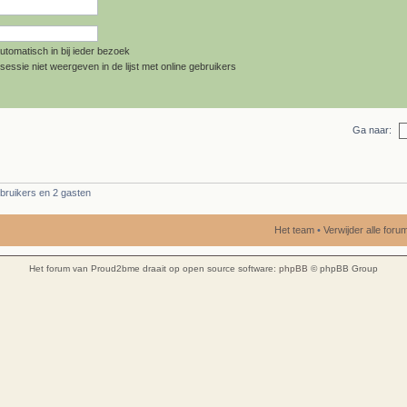
utomatisch in bij ieder bezoek
sessie niet weergeven in de lijst met online gebruikers
Ga naar:
bruikers en 2 gasten
Het team
•
Verwijder alle for
Het forum van Proud2bme draait op open source software:
phpBB
© phpBB Group