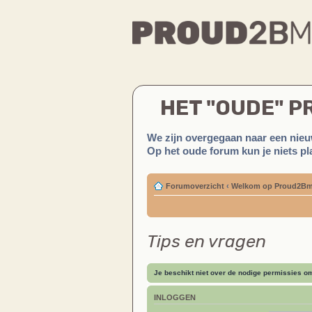
HET "OUDE" 
We zijn overgegaan naar een nieu
Op het oude forum kun je niets pla
Forumoverzicht
‹
Welkom op Proud2Bm
Tips en vragen
Je beschikt niet over de nodige permissies om 
INLOGGEN