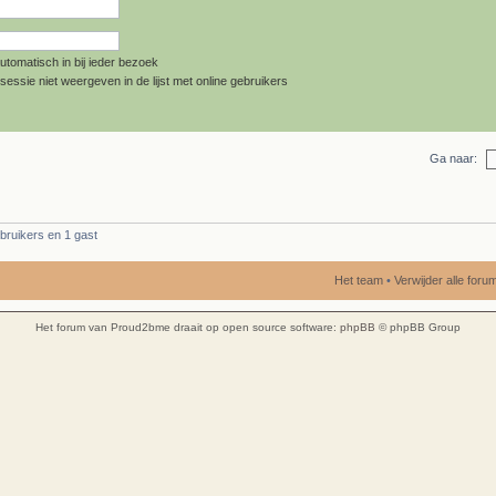
utomatisch in bij ieder bezoek
sessie niet weergeven in de lijst met online gebruikers
Ga naar:
bruikers en 1 gast
Het team
•
Verwijder alle for
Het forum van Proud2bme draait op open source software:
phpBB
© phpBB Group