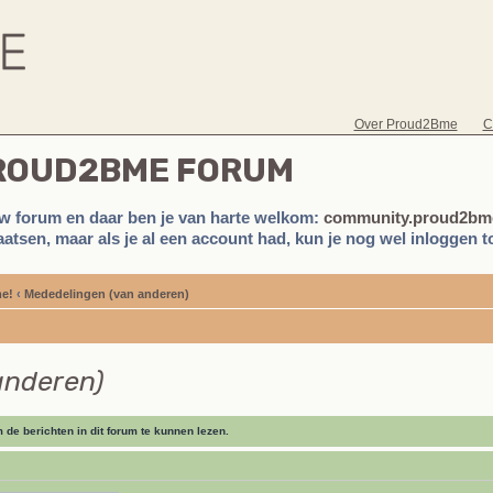
Over Proud2Bme
C
PROUD2BME FORUM
w forum en daar ben je van harte welkom:
community.proud2bme
atsen, maar als je al een account had, kun je nog wel inloggen to
e!
‹
Mededelingen (van anderen)
anderen)
de berichten in dit forum te kunnen lezen.