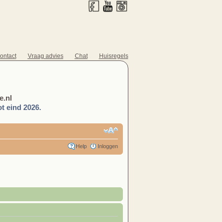
ontact
Vraag advies
Chat
Huisregels
.nl
t eind 2026.
Help
Inloggen