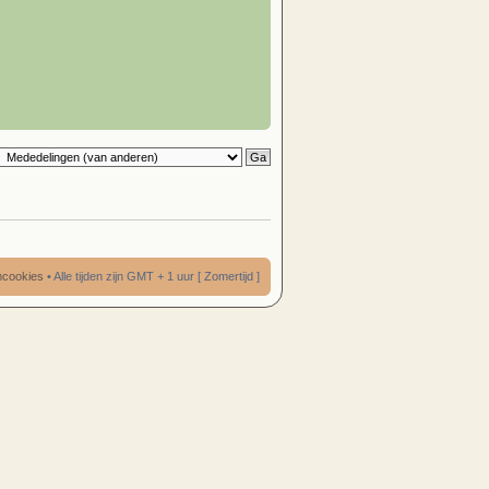
umcookies
• Alle tijden zijn GMT + 1 uur [ Zomertijd ]