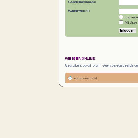
Gebruikersnaam:
Wachtwoord:
Log mij a
Mij deze 
WIE IS ER ONLINE
Gebruikers op dit forum: Geen geregistreerde ge
Forumoverzicht