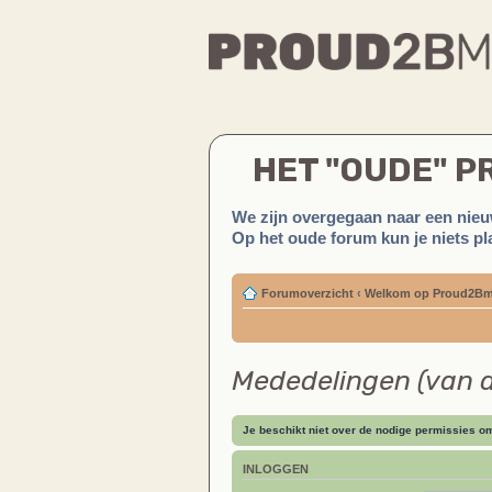
HET "OUDE" 
We zijn overgegaan naar een nieu
Op het oude forum kun je niets pla
Forumoverzicht
‹
Welkom op Proud2Bm
Mededelingen (van 
Je beschikt niet over de nodige permissies om 
INLOGGEN