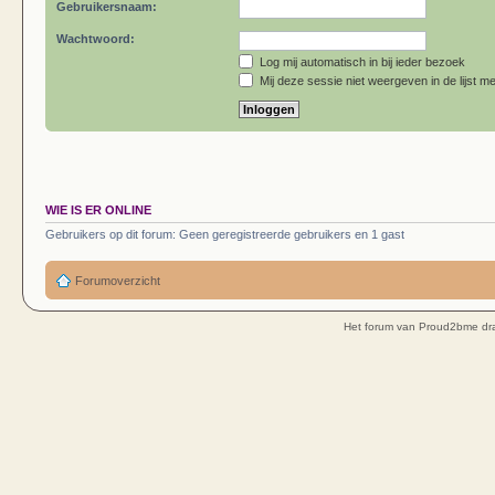
Gebruikersnaam:
Wachtwoord:
Log mij automatisch in bij ieder bezoek
Mij deze sessie niet weergeven in de lijst me
WIE IS ER ONLINE
Gebruikers op dit forum: Geen geregistreerde gebruikers en 1 gast
Forumoverzicht
Het forum van Proud2bme dra