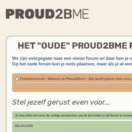
HET "OUDE" PROUD2BME
We zijn overgegaan naar een nieuw forum en daar ben je 
Op het oude forum kun je niets plaatsen, maar als je al ee
Forumoverzicht
‹
Welkom op Proud2Bme!
‹
Stel jezelf gerust even voor..
Stel jezelf gerust even voor...
Je beschikt niet over de nodige permissies om de berichten in dit forum te kunne
INLOGGEN