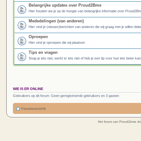
Belangrijke updates over Proud2Bme
Hier houden we je op de hoogte van belangrijke informatie over Proud2B
Mededelingen (van anderen)
Hier vind je (nieuws)berichten van anderen die wij graag met je willen dele
Oproepen
Hier vind je oproepen die wij plaatsen
Tips en vragen
Snap je iets niet, werkt er iets niet of heb je een tip voor hoe iets beter kan
WIE IS ER ONLINE
Gebruikers op dit forum: Geen geregistreerde gebruikers en 3 gasten
Forumoverzicht
Het forum van Proud2bme dra