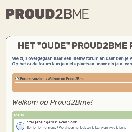
HET "OUDE" PROUD2BME
We zijn overgegaan naar een nieuw forum en daar ben je 
Op het oude forum kun je niets plaatsen, maar als je al ee
Forumoverzicht
‹
Welkom op Proud2Bme!
Welkom op Proud2Bme!
FORUM
Stel jezelf gerust even voor...
Ben je hier net nieuw? We vinden het leuk als je laat weten wie je bent!