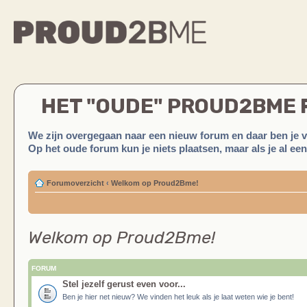
HET "OUDE" PROUD2BME
We zijn overgegaan naar een nieuw forum en daar ben je 
Op het oude forum kun je niets plaatsen, maar als je al ee
Forumoverzicht
‹
Welkom op Proud2Bme!
Welkom op Proud2Bme!
FORUM
Stel jezelf gerust even voor...
Ben je hier net nieuw? We vinden het leuk als je laat weten wie je bent!