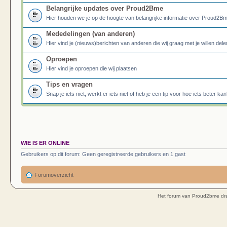
Belangrijke updates over Proud2Bme
Hier houden we je op de hoogte van belangrijke informatie over Proud2B
Mededelingen (van anderen)
Hier vind je (nieuws)berichten van anderen die wij graag met je willen dele
Oproepen
Hier vind je oproepen die wij plaatsen
Tips en vragen
Snap je iets niet, werkt er iets niet of heb je een tip voor hoe iets beter kan
WIE IS ER ONLINE
Gebruikers op dit forum: Geen geregistreerde gebruikers en 1 gast
Forumoverzicht
Het forum van Proud2bme dra