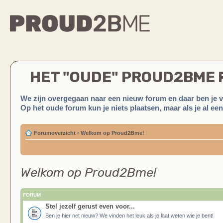
HET "OUDE" PROUD2BME
We zijn overgegaan naar een nieuw forum en daar ben je 
Op het oude forum kun je niets plaatsen, maar als je al ee
Forumoverzicht
‹
Welkom op Proud2Bme!
Welkom op Proud2Bme!
FORUM
Stel jezelf gerust even voor...
Ben je hier net nieuw? We vinden het leuk als je laat weten wie je bent!