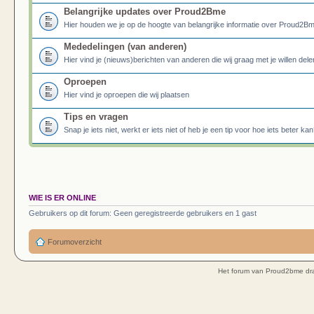
Belangrijke updates over Proud2Bme
Hier houden we je op de hoogte van belangrijke informatie over Proud2B
Mededelingen (van anderen)
Hier vind je (nieuws)berichten van anderen die wij graag met je willen dele
Oproepen
Hier vind je oproepen die wij plaatsen
Tips en vragen
Snap je iets niet, werkt er iets niet of heb je een tip voor hoe iets beter kan
WIE IS ER ONLINE
Gebruikers op dit forum: Geen geregistreerde gebruikers en 1 gast
Forumoverzicht
Het forum van Proud2bme dra