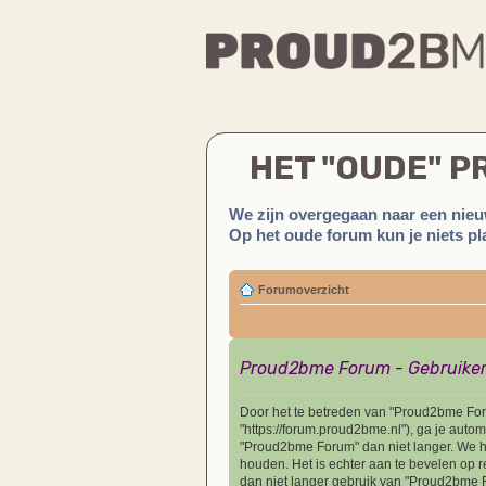
HET "OUDE" 
We zijn overgegaan naar een nieu
Op het oude forum kun je niets pla
Forumoverzicht
Proud2bme Forum - Gebruike
Door het te betreden van "Proud2bme Forum
"https://forum.proud2bme.nl"), ga je aut
"Proud2bme Forum" dan niet langer. We h
houden. Het is echter aan te bevelen op r
dan niet langer gebruik van "Proud2bme F