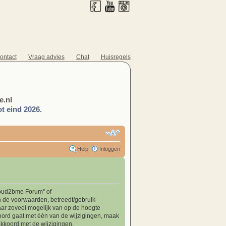
ontact
Vraag advies
Chat
Huisregels
.nl
t eind 2026.
Help
Inloggen
Proud2bme Forum" of
n de voorwaarden, betreedt/gebruik
ar zoveel mogelijk van op de hoogte
koord gaat met één van de wijzigingen, maak
akkoord met de wijzigingen.