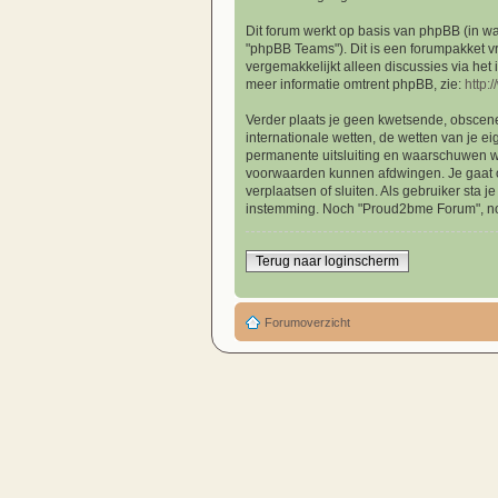
Dit forum werkt op basis van phpBB (in wa
"phpBB Teams"). Dit is een forumpakket v
vergemakkelijkt alleen discussies via het
meer informatie omtrent phpBB, zie:
http:
Verder plaats je geen kwetsende, obscene, 
internationale wetten, de wetten van je ei
permanente uitsluiting en waarschuwen we,
voorwaarden kunnen afdwingen. Je gaat o
verplaatsen of sluiten. Als gebruiker sta
instemming. Noch "Proud2bme Forum", no
Terug naar loginscherm
Forumoverzicht