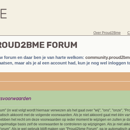
Over Proud2Bme
C
PROUD2BME FORUM
w forum en daar ben je van harte welkom:
community.proud2bme
atsen, maar als je al een account had, kun je nog wel inloggen to
rsvoorwaarden
" (in wat volgt wordt hiernaar verwezen als het gaat over "wij", "ons", "onze", "
omatisch akkoord met de volgende voorwaarden. Als je niet akkoord gaat met één va
ebben het recht om deze voorwaarden op ieder moment te wijzigen en zullen je da
egelmatige basis zelf de voorwaarden te controleren op wijzigingen. Als je niet ak
orum". Als je wel gebruik blijft maken van "Proud2bme Forum", ga je automatisch 