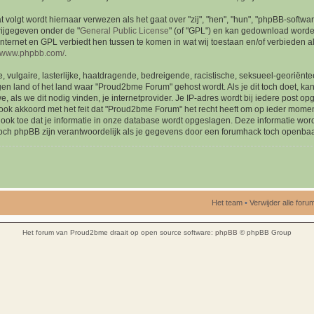
t volgt wordt hiernaar verwezen als het gaat over "zij", "hen", "hun", "phpBB-soft
rijgegeven onder de "
General Public License
" (of "GPL") en kan gedownload word
 internet en GPL verbiedt hen tussen te komen in wat wij toestaan en/of verbieden a
//www.phpbb.com/
.
vulgaire, lasterlijke, haatdragende, bedreigende, racistische, seksueel-georiënteer
gen land of het land waar "Proud2bme Forum" gehost wordt. Als je dit toch doet, kan 
 als we dit nodig vinden, je internetprovider. Je IP-adres wordt bij iedere post 
ok akkoord met het feit dat "Proud2bme Forum" het recht heeft om op ieder momen
 je ook toe dat je informatie in onze database wordt opgeslagen. Deze informatie w
ch phpBB zijn verantwoordelijk als je gegevens door een forumhack toch openb
Het team
•
Verwijder alle for
Het forum van Proud2bme draait op open source software:
phpBB
© phpBB Group