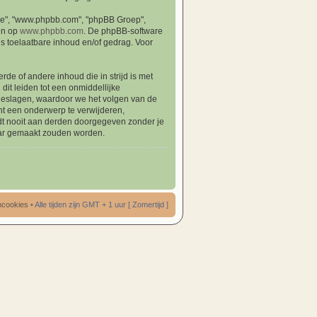
ware", "www.phpbb.com", "phpBB Groep",
en op
www.phpbb.com
. De phpBB-software
ls toelaatbare inhoud en/of gedrag. Voor
de of andere inhoud die in strijd is met
dit leiden tot een onmiddellijke
opgeslagen, waardoor we het volgen van de
t een onderwerp te verwijderen,
ordt nooit aan derden doorgegeven zonder je
aar gemaakt zouden worden.
umcookies
• Alle tijden zijn GMT + 1 uur [ Zomertijd ]