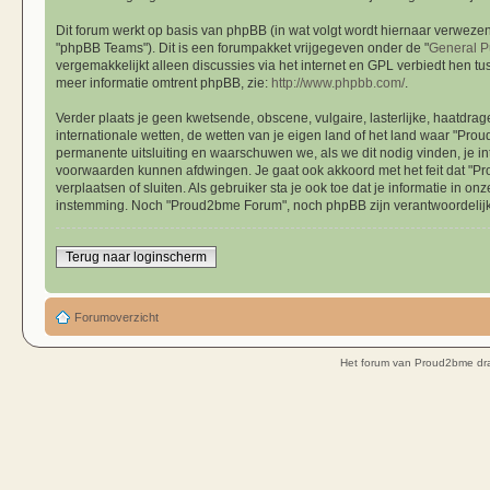
Dit forum werkt op basis van phpBB (in wat volgt wordt hiernaar verwezen
"phpBB Teams"). Dit is een forumpakket vrijgegeven onder de "
General P
vergemakkelijkt alleen discussies via het internet en GPL verbiedt hen tu
meer informatie omtrent phpBB, zie:
http://www.phpbb.com/
.
Verder plaats je geen kwetsende, obscene, vulgaire, lasterlijke, haatdrag
internationale wetten, de wetten van je eigen land of het land waar "Proud
permanente uitsluiting en waarschuwen we, als we dit nodig vinden, je in
voorwaarden kunnen afdwingen. Je gaat ook akkoord met het feit dat "P
verplaatsen of sluiten. Als gebruiker sta je ook toe dat je informatie i
instemming. Noch "Proud2bme Forum", noch phpBB zijn verantwoordelij
Terug naar loginscherm
Forumoverzicht
Het forum van Proud2bme dra