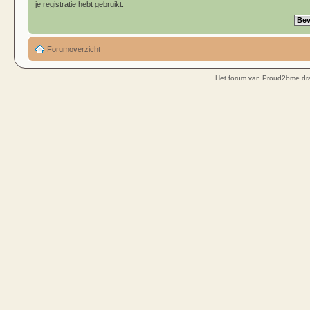
je registratie hebt gebruikt.
Forumoverzicht
Het forum van Proud2bme dra