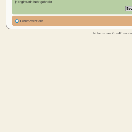
je registratie hebt gebruikt.
Forumoverzicht
Het forum van Proud2bme dra