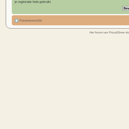
je registratie hebt gebruikt.
Forumoverzicht
Het forum van Proud2bme dra