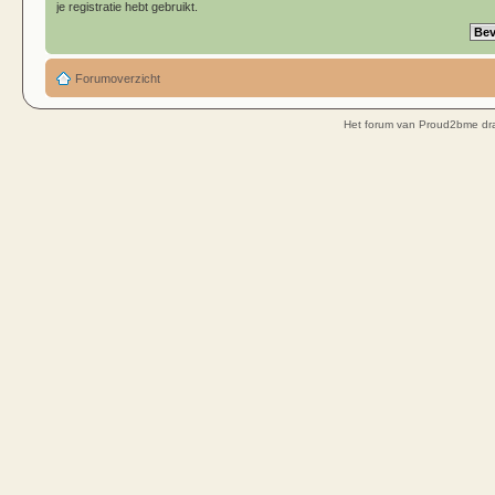
je registratie hebt gebruikt.
Forumoverzicht
Het forum van Proud2bme dra