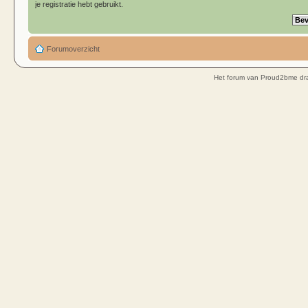
je registratie hebt gebruikt.
Forumoverzicht
Het forum van Proud2bme dra