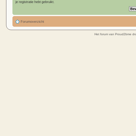
je registratie hebt gebruikt.
Forumoverzicht
Het forum van Proud2bme dra