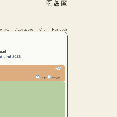
ontact
Vraag advies
Chat
Huisregels
.nl
t eind 2026.
Help
Inloggen