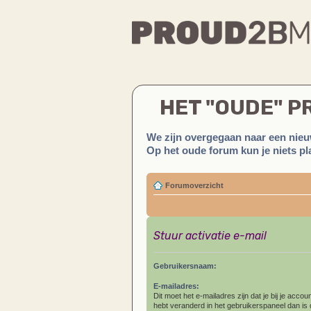
HET "OUDE" 
We zijn overgegaan naar een nieu
Op het oude forum kun je niets pla
Forumoverzicht
Stuur activatie e-mail
Gebruikersnaam:
E-mailadres:
Dit moet het e-mailadres zijn dat je bij je account
hebt veranderd in het gebruikerspaneel dan is di