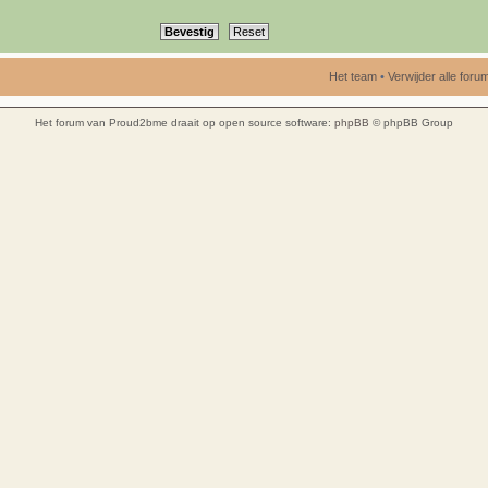
Het team
•
Verwijder alle for
Het forum van Proud2bme draait op open source software:
phpBB
© phpBB Group