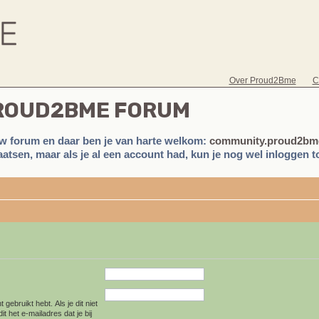
Over Proud2Bme
C
PROUD2BME FORUM
w forum en daar ben je van harte welkom:
community.proud2bme
atsen, maar als je al een account had, kun je nog wel inloggen to
 gebruikt hebt. Als je dit niet
t het e-mailadres dat je bij