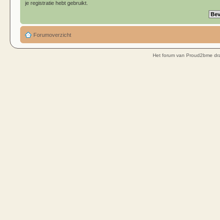
je registratie hebt gebruikt.
Forumoverzicht
Het forum van Proud2bme dra