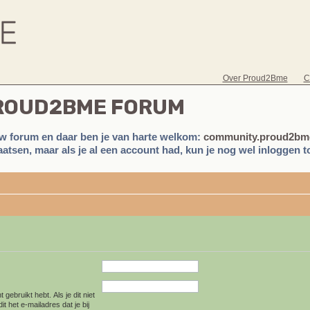
Over Proud2Bme
C
PROUD2BME FORUM
w forum en daar ben je van harte welkom:
community.proud2bme
atsen, maar als je al een account had, kun je nog wel inloggen to
 gebruikt hebt. Als je dit niet
t het e-mailadres dat je bij