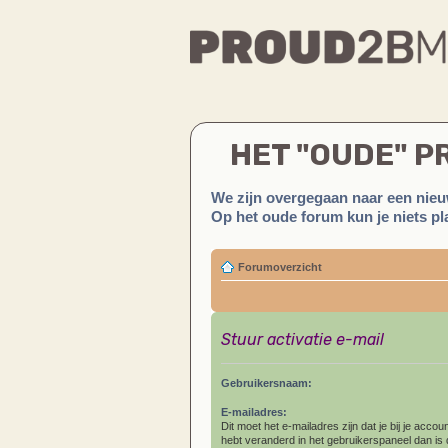
HET "OUDE" 
We zijn overgegaan naar een nieu
Op het oude forum kun je niets pla
Forumoverzicht
Stuur activatie e-mail
Gebruikersnaam:
E-mailadres:
Dit moet het e-mailadres zijn dat je bij je account
hebt veranderd in het gebruikerspaneel dan is di