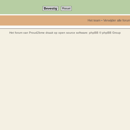
Het team
•
Verwijder alle for
Het forum van Proud2bme draait op open source software:
phpBB
© phpBB Group