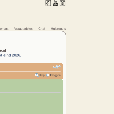
ontact
Vraag advies
Chat
Huisregels
.nl
t eind 2026.
Help
Inloggen