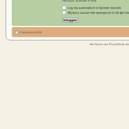
Herstuur activatie e-mail
Log mij automatisch in bij ieder bezoek
Mij deze sessie niet weergeven in de lijst me
Forumoverzicht
Het forum van Proud2bme dra