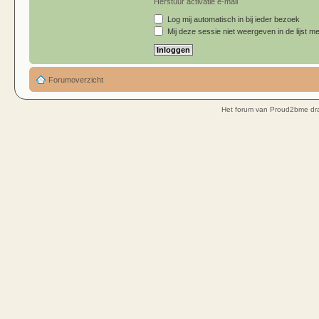
Herstuur activatie e-mail
Log mij automatisch in bij ieder bezoek
Mij deze sessie niet weergeven in de lijst me
Forumoverzicht
Het forum van Proud2bme dra