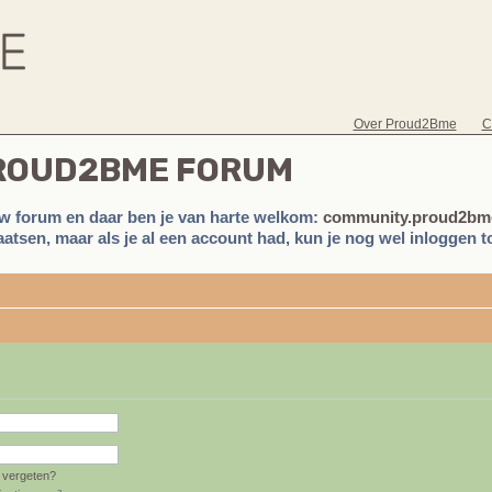
Over Proud2Bme
C
PROUD2BME FORUM
w forum en daar ben je van harte welkom:
community.proud2bme
atsen, maar als je al een account had, kun je nog wel inloggen to
vergeten?