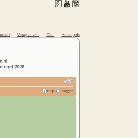
ontact
Vraag advies
Chat
Huisregels
.nl
t eind 2026.
Help
Inloggen