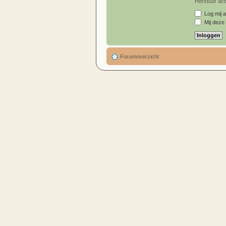
Herstuur acti
Log mij a
Mij deze 
Forumoverzicht