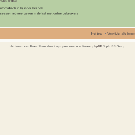
vatie e-mail
utomatisch in bij ieder bezoek
sessie niet weergeven in de lijst met online gebruikers
Het team
•
Verwijder alle for
Het forum van Proud2bme draait op open source software:
phpBB
© phpBB Group