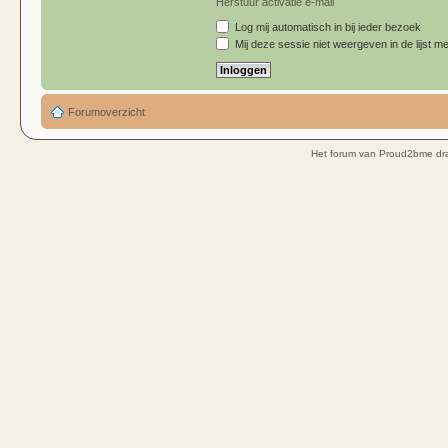
Herstuur activatie e-mail
Log mij automatisch in bij ieder bezoek
Mij deze sessie niet weergeven in de lijst me
Forumoverzicht
Het forum van Proud2bme dra