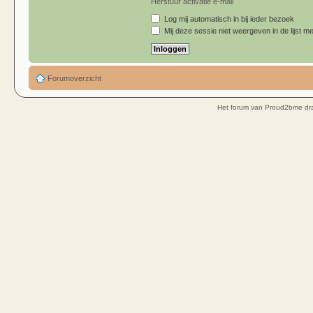
Herstuur activatie e-mail
Log mij automatisch in bij ieder bezoek
Mij deze sessie niet weergeven in de lijst me
Forumoverzicht
Het forum van Proud2bme dra