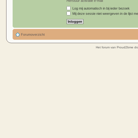
Herstuur activatie e-mail
Log mij automatisch in bij ieder bezoek
Mij deze sessie niet weergeven in de lijst me
Forumoverzicht
Het forum van Proud2bme dra