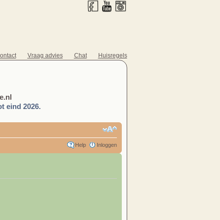
ontact
Vraag advies
Chat
Huisregels
.nl
t eind 2026.
Help
Inloggen