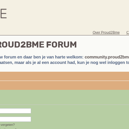
Over Proud2Bme
C
PROUD2BME FORUM
w forum en daar ben je van harte welkom:
community.proud2bme
atsen, maar als je al een account had, kun je nog wel inloggen to
vergeten?