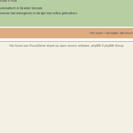
vatie e-mail
utomatisch in bij ieder bezoek
sessie niet weergeven in de lijst met online gebruikers
Het team
•
Verwijder alle for
Het forum van Proud2bme draait op open source software:
phpBB
© phpBB Group