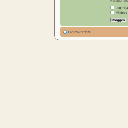
Herstuur acti
Log mij a
Mij deze 
Forumoverzicht