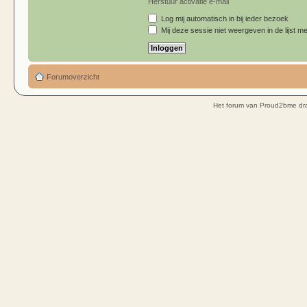
Herstuur activatie e-mail
Log mij automatisch in bij ieder bezoek
Mij deze sessie niet weergeven in de lijst me
Forumoverzicht
Het forum van Proud2bme dra