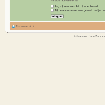
Herstuur activatie e-mail
Log mij automatisch in bij ieder bezoek
Mij deze sessie niet weergeven in de lijst me
Forumoverzicht
Het forum van Proud2bme dra