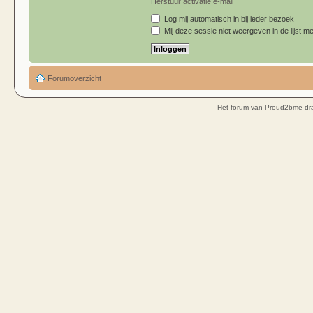
Herstuur activatie e-mail
Log mij automatisch in bij ieder bezoek
Mij deze sessie niet weergeven in de lijst me
Forumoverzicht
Het forum van Proud2bme dra