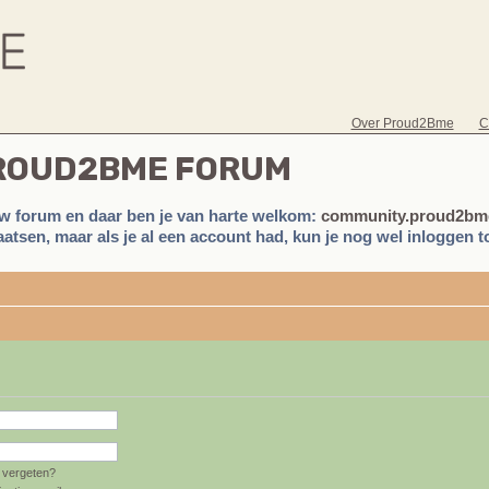
Over Proud2Bme
C
PROUD2BME FORUM
w forum en daar ben je van harte welkom:
community.proud2bme
atsen, maar als je al een account had, kun je nog wel inloggen to
vergeten?