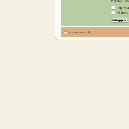
Herstuur acti
Log mij a
Mij deze 
Forumoverzicht