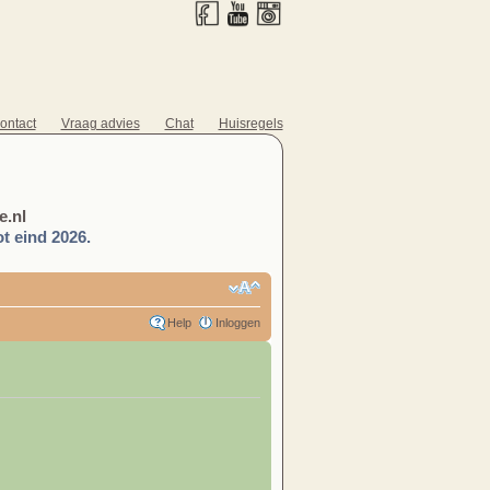
ontact
Vraag advies
Chat
Huisregels
.nl
t eind 2026.
Help
Inloggen