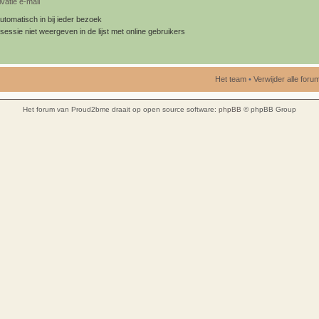
vatie e-mail
utomatisch in bij ieder bezoek
sessie niet weergeven in de lijst met online gebruikers
Het team
•
Verwijder alle for
Het forum van Proud2bme draait op open source software:
phpBB
© phpBB Group