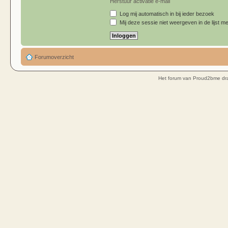
Herstuur activatie e-mail
Log mij automatisch in bij ieder bezoek
Mij deze sessie niet weergeven in de lijst me
Forumoverzicht
Het forum van Proud2bme dra