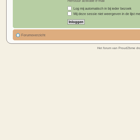
Herstuur activatie e-mail
Log mij automatisch in bij ieder bezoek
Mij deze sessie niet weergeven in de lijst me
Forumoverzicht
Het forum van Proud2bme dra