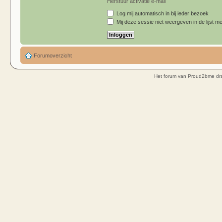
Herstuur activatie e-mail
Log mij automatisch in bij ieder bezoek
Mij deze sessie niet weergeven in de lijst me
Forumoverzicht
Het forum van Proud2bme dra